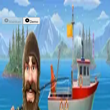
Daftar
Masuk
Mainkan
Demo
Big Bass Crash
pragmatic
kembali
VICTORYTOTO Bandar
Togel Online Terpercaya
Dengan Pasaran Lengkap
VICTORYTOTO
dikenal sebagai bandar togel online
terpercaya dengan pasaran lengkap. Pemain dapat
memilih berbagai pasaran lokal dan internasional sesuai
strategi taruhan mereka.