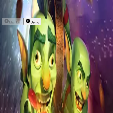
Daftar
Masuk
Mainkan
Demo
Clash of Clans Crash Mania SUPER RICH
supercell
kembali
VICTORYTOTO Bandar
Togel Online Terpercaya
Dengan Pasaran Lengkap
VICTORYTOTO
dikenal sebagai bandar togel online
terpercaya dengan pasaran lengkap. Pemain dapat
memilih berbagai pasaran lokal dan internasional sesuai
strategi taruhan mereka.